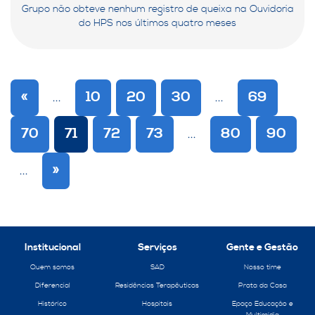
Grupo não obteve nenhum registro de queixa na Ouvidoria
do HPS nos últimos quatro meses
«
...
10
20
30
...
69
70
71
72
73
...
80
90
...
»
Institucional
Serviços
Gente e Gestão
Quem somos
SAD
Nosso time
Diferencial
Residências Terapêuticas
Prata da Casa
Histórico
Hospitais
Epaço Educação e
Multimídia