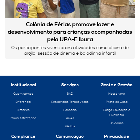
Colônia de Férias promove lazer e
desenvolvimento para crianças acompanhadas
pela UPA-E Ibura
Os participantes vivenciaram atividades como oficina de
argila, sessão de cinema e baladinha infantil
Institucional
Serviços
Gente e Gestão
Quem somos
SAD
Nosso time
Diferencial
Residências Terapêuticas
Prata da Casa
Histórico
Hospitais
Epaço Educação e
Multimídia
Mapa estratégico
UPAs
Unidades
UPAEs
Compliance
Comunicação
Privacidade