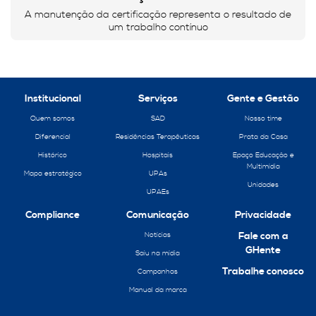
A manutenção da certificação representa o resultado de
um trabalho contínuo
Institucional
Serviços
Gente e Gestão
Quem somos
SAD
Nosso time
Diferencial
Residências Terapêuticas
Prata da Casa
Histórico
Hospitais
Epaço Educação e
Multimídia
Mapa estratégico
UPAs
Unidades
UPAEs
Compliance
Comunicação
Privacidade
Fale com a
Notícias
GHente
Saiu na mídia
Trabalhe conosco
Campanhas
Manual da marca