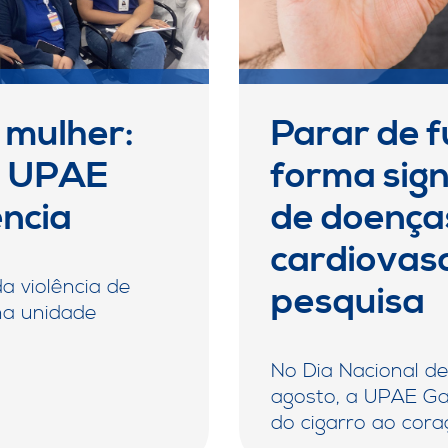
a mulher:
Parar de 
ta UPAE
forma signi
ência
de doença
cardiovas
 violência de
pesquisa
na unidade
No Dia Nacional 
agosto, a UPAE Ga
do cigarro ao cor