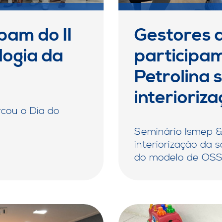
pam do II
Gestores 
logia da
participa
Petrolina 
interioriz
rcou o Dia do
Seminário Ismep & 
interiorização da 
do modelo de OS