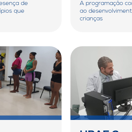
resença de
A programação con
ípios que
ao desenvolvimento
crianças