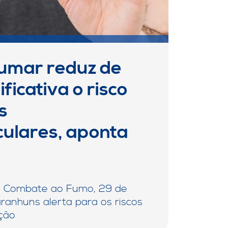
fumar reduz de
ficativa o risco
s
culares, aponta
de Combate ao Fumo, 29 de
ranhuns alerta para os riscos
ação