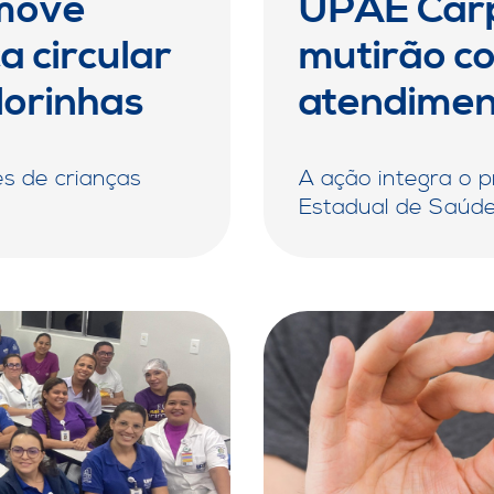
move
UPAE Carp
 circular
mutirão c
dorinhas
atendimen
s de crianças
A ação integra o 
Estadual de Saúde