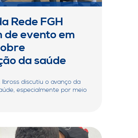
da Rede FGH
m de evento em
sobre
ação da saúde
Ibross discutiu o avanço da
saúde, especialmente por meio
S