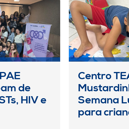
UPAE
Centro TE
ipam de
Mustardin
STs, HIV e
Semana Lú
para cria